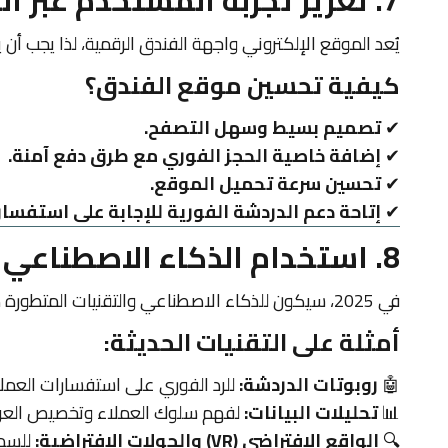
7. تعزيز تجربة المستخدم عبر الموقع الإلكتروني
يُعد الموقع الإلكتروني واجهة الفندق الرقمية، لذا يجب 
كيفية تحسين موقع الفندق؟
✔
تصميم بسيط وسهل التصفح.
✔
إضافة خاصية الحجز الفوري مع طرق دفع آمنة.
✔
تحسين سرعة تحميل الموقع.
✔
إتاحة دعم الدردشة الفورية للإجابة على استفسار
8. استخدام الذكاء الاصطناعي والتقنيات الحديثة
في 2025، سيكون للذكاء الاصطناعي والتقنيات المتطورة دور كبير في تعزيز التسويق الفندقي.
أمثلة على التقنيات الحديثة:
🤖
روبوتات الدردشة:
للرد الفوري على استفسارات العملا
📊
تحليلات البيانات:
لفهم سلوك العملاء وتخصيص العروض
🔍
الواقع الافتراضي (VR) والجولات الافتراضية:
للسماح