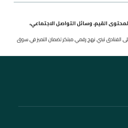
محتوى القيم، وسائل التواصل الاجتماعي،
لى الفنادق تبني نهج رقمي مبتكر لضمان التميز في سوق