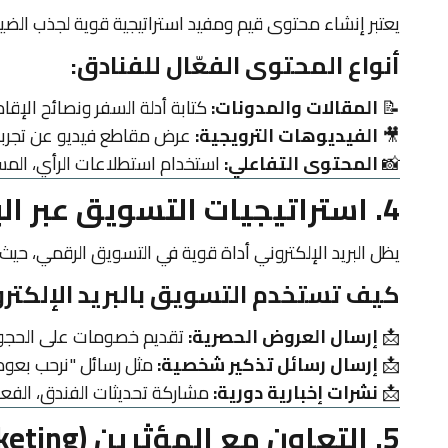
يعتبر إنشاء محتوى قيم ومفيد استراتيجية قوية لجذب الضيو
أنواع المحتوى الفعّال للفنادق:
📝
المقالات والمدونات:
كتابة أدلة السفر ونصائح الإقام
🎥
الفيديوهات الترويجية:
عرض مقاطع فيديو عن تجربة 
📸
المحتوى التفاعلي:
استخدام استطلاعات الرأي، المسا
4. استراتيجيات التسويق عبر البريد الإلكتروني
يظل البريد الإلكتروني أداة قوية في التسويق الرقمي، حي
كيف تستخدم التسويق بالبريد الإلكترو
📩
إرسال العروض الحصرية:
تقديم خصومات على الحجوز
📩
إرسال رسائل تذكير شخصية:
مثل رسائل "نرحب بعودت
📩
نشرات إخبارية دورية:
مشاركة تحديثات الفندق، الفعا
5. التعاون مع المؤثرين (Influencer Marketing)