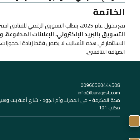
الخاتمة
مع دخول عام 2025، يتطلب التسويق الرقمي للفنادق استراتيجيات متطورة ومتكاملة تجمع بين
التسويق بالبريد الإلكتروني، الإعلانات المدفوعة، و
الاستثمار في هذه الأساليب لا يضمن فقط زيادة الحجوزات،
الضيافة التنافسي.
00966580444508
info@buraqest.com
مكة المكرمة - حي الحمراء وأم الجود - شارع آمنة بنت وهب -
مكتب 101
واتساب