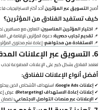
أصبح
التسويق عبر المؤثرين
أحد أكثر الاستراتيجيات فا
كيف تستفيد الفنادق من المؤثرين؟
📌
اختيار المؤثرين المناسبين:
التعاون مع مسافرين لد
📌
تقديم تجارب حصرية:
دعوة المؤثرين للإقامة في الفند
📌
الاستفادة من محتواهم:
إعادة نشر محتوى المؤثرين
6. التسويق عبر الإعلانات المدفوعة (PPC & Display Ads)
تعتمد الفنادق بشكل كبير على الإعلانات المدفوعة لجذب الز
أفضل أنواع الإعلانات للفنادق:
✔
إعلانات Google Ads:
استهداف الأشخاص الذين يبحثون 
✔
إعلانات إعادة الاستهداف (Retargeting):
عرض إعلان
✔
الإعلانات عبر منصات التواصل الاجتماعي:
لضمان ال