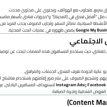
ق سريع، متجاوب مع الهواتف، ويحتوي على محتوى محدث.
ثل "أفضل فندق في [المدينة]" و"حجوزات فنادق بأسعار مناسبة"
نشطة السياحية، نصائح السفر، وتجارب الضيوف يجذب المزيد من ا
Google My Busi
يضمن ظهوره في عمليات البحث المحلية.
للفنادق، حيث يستخدم المسافرون هذه المنصات للبحث عن توصيات
 عالية الجودة لغرف الفندق، الخدمات، والمرافق.
بهم، وتشجيع الضيوف على نشر صور إقامتهم باستخدام هاشتاج ال
Facebook
و
Instagram Ads
لاستهداف المسافرين الباحثين عن
لعروض الفندقية وتجربة الضيافة.