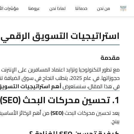
من نحن
خدماتنا
لماذا نحن
عروضنا
مؤشرات الأد
استراتيجيات التسويق الرقمي الفع
مقدمة
مع تطور التكنولوجيا وتزايد اعتماد المسافرين على الإنترنت
حجوزاتها. في عام 2025، يتطلب النجاح في سوق الضيافة تنفيذ استراتيجيات متطورة تتماشى مع أحدث الاتجاهات الرقمية، مما يساعد الفنادق على التميز في بيئة تنافسية شديدة.
في هذا المقال، سنستعرض
أهم استراتيجيات التسويق 
1. تحسين محركات البحث (SEO) لاستقطاب الحجوزات العضوية
يعد تحسين محركات البحث
(SEO)
من أهم الركائز الأساسية
بينج.
كيفية تحسين SEO للفنادق؟