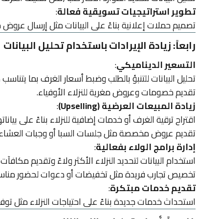
تطوير استراتيجيات تسويقية فعالة
:
تصميم حملات إعلانية بناءً على البيانات مثل إرسال عروض خا
رابعاً: زيادة الإيرادات باستخدام تحليل البيانات
التسعير الديناميكي
:
تحليل البيانات للتنبؤ بالطلب وضبط أسعار الغرف بما يتناسب 
تقديم خصومات وعروض مغرية للنزلاء الأوفياء.
زيادة المبيعات العرضية (Upselling)
:
اقتراح ترقية الغرف أو خدمات إضافية للنزلاء بناءً على بيانات
تقديم عروض مخصصة مثل جلسات السبا أو وجبات العشاء ا
إدارة برامج الولاء بفعالية
:
استخدام البيانات لتحديد النزلاء الأكثر ولاءً وتقديم مكافآت
تخصيص تجارب فريدة مثل تخفيضات أو دعوات لحضور مناس
تقديم خدمات مبتكرة
:
استحداث خدمات جديدة بناءً على احتياجات النزلاء مثل توفي