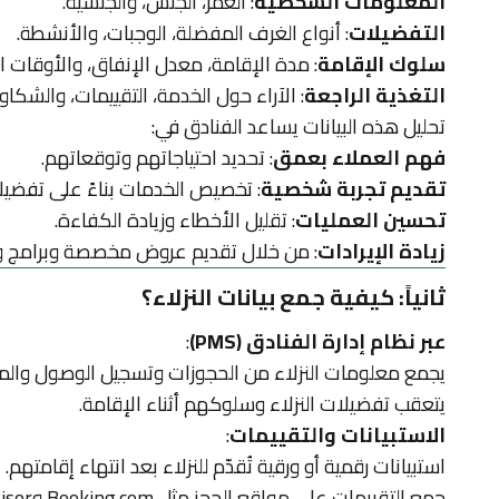
المعلومات الشخصية
: العمر، الجنس، والجنسية.
التفضيلات
: أنواع الغرف المفضلة، الوجبات، والأنشطة.
سلوك الإقامة
: مدة الإقامة، معدل الإنفاق، والأوقات الأ
التغذية الراجعة
: الآراء حول الخدمة، التقييمات، والشكاو
تحليل هذه البيانات يساعد الفنادق في:
فهم العملاء بعمق
: تحديد احتياجاتهم وتوقعاتهم.
تقديم تجربة شخصية
: تخصيص الخدمات بناءً على تفضيلات
تحسين العمليات
: تقليل الأخطاء وزيادة الكفاءة.
زيادة الإيرادات
: من خلال تقديم عروض مخصصة وبرامج ول
ثانياً: كيفية جمع بيانات النزلاء؟
عبر نظام إدارة الفنادق (PMS)
:
يجمع معلومات النزلاء من الحجوزات وتسجيل الوصول والمغ
يتعقب تفضيلات النزلاء وسلوكهم أثناء الإقامة.
الاستبيانات والتقييمات
:
استبيانات رقمية أو ورقية تُقدّم للنزلاء بعد انتهاء إقامتهم.
جمع التقييمات على مواقع الحجز مثل
Booking.com
وTripAdvisor.