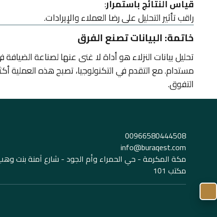
قياس النتائج باستمرار
:
راقب تأثير التحليل على رضا العملاء والإيرادات.
خاتمة: البيانات تصنع الفرق
تحليل بيانات النزلاء هو أداة لا غنى عنها لصناعة الضيافة ف
مستدام. مع التقدم في التكنولوجيا، تصبح هذه العملية أ
التفوق.
00966580444508
info@buraqest.com
مكة المكرمة - حي الحمراء وأم الجود - شارع آمنة بنت وهب -
مكتب 101
واتساب