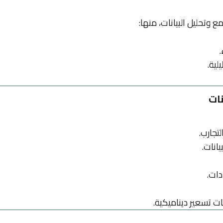
 وتحليل البيانات، منها:
.
لية.
نات
تجارب.
انات.
دات.
ت تسعير ديناميكية.