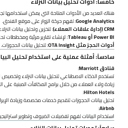
خامساً: أدوات تحليل بيانات النزلاء
هناك العديد من الأدوات المتاحة التي يمكن استخدامها لجمع
Google Analytics
: لفهم حركة الزوار على موقع الفندق.
CRM (إدارة علاقات العملاء)
: لتخزين وتحليل بيانات النزلاء
Power BI أو Tableau
: لإنشاء تقارير مرئية ومخططات تحلي
أدوات الحجز مثل OTA Insight
: لتحليل بيانات الحجوزات.
سادساً: أمثلة عملية على استخدام تحليل البيا
فنادق Marriott
:
تستخدم الذكاء الاصطناعي لتحليل بيانات النزلاء وتخصيص ال
زيادة ولاء العملاء من خلال برامج المكافآت المبنية على البي
:
Hilton Hotels
تحليل بيانات الحجوزات لتقديم خدمات مخصصة وزيادة الإيرا
:
Airbnb
استخدام البيانات لفهم تفضيلات الضيوف وتطوير استراتيجيا
سابعاً: تحديات تحليل بيانات النزلاء