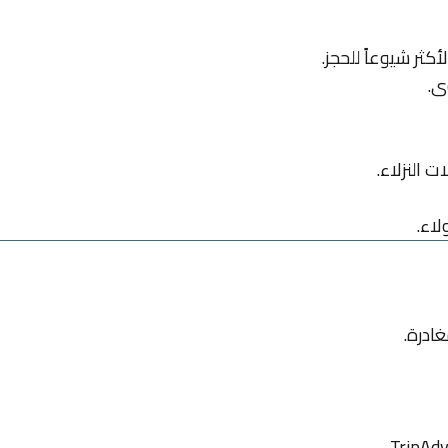
كثر شيوعاً للحجز.
ى.
 النزلاء.
اء.
ادرة.